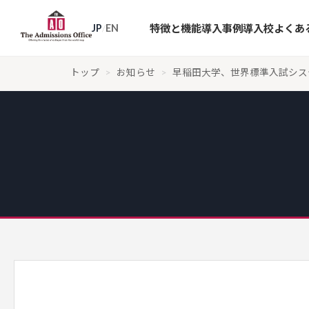
特徴と機能
導入事例
導入校
よくあ
JP
/
EN
トップ
>
お知らせ
>
早稲田大学、世界標準入試システム「Th