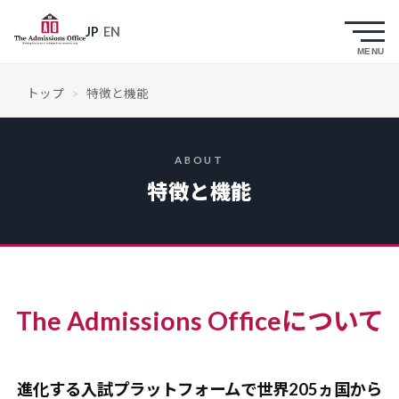
JP
/
EN
トップ
>
特徴と機能
ABOUT
特徴と機能
The Admissions Office
について
進化する入試プラットフォームで
世界205ヵ国から